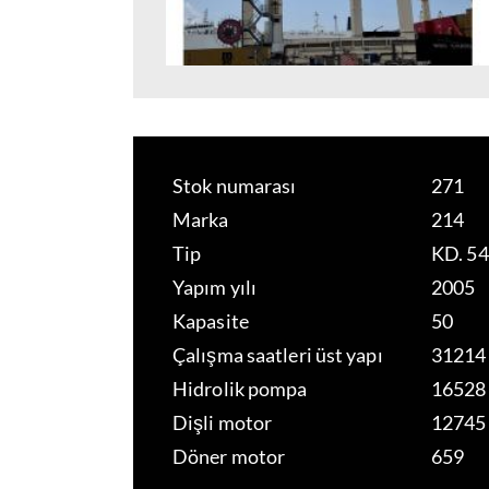
Stok numarası
271
Marka
214
Tip
KD. 5
Yapım yılı
2005
Kapasite
50
Çalışma saatleri üst yapı
31214
Hidrolik pompa
16528
Dişli motor
12745
Döner motor
659