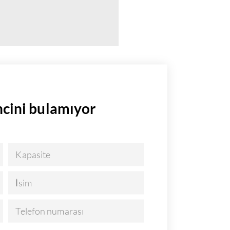
cini bulamıyor
Kapasite
İsim
Telefon numarası