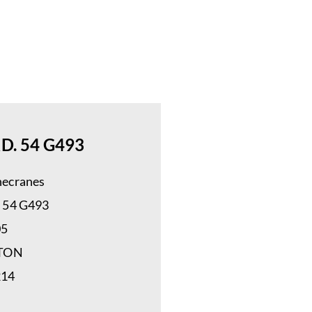
KD. 54 G493
ecranes
 54 G493
05
 TON
214