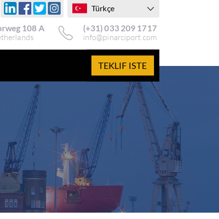
Türkçe
rweg 108 A
(+31) 033 209 1717
etherlands
info@pinarciport.com
TEKLIF ISTE