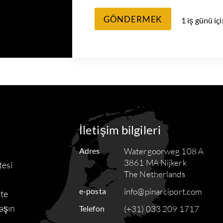
GÖNDERMEK
1 iş günü iç
İletişim bilgileri
Adres
Watergoorweg 108 A
3861 MA Nijkerk
tesi
The Netherlands
e-posta
info@pinarciport.com
ste
aşın
Telefon
(+31) 033 209 1717