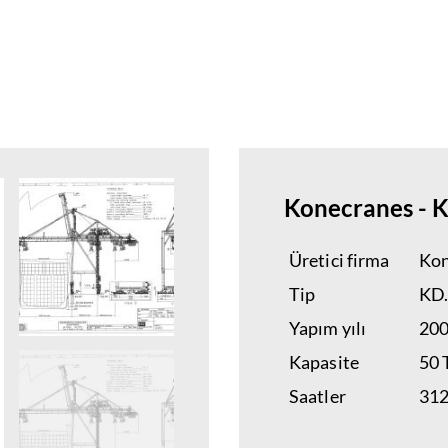
Konecranes - 
Üretici firma
Kon
Tip
KD.
Yapım yılı
20
Kapasite
50
Saatler
31