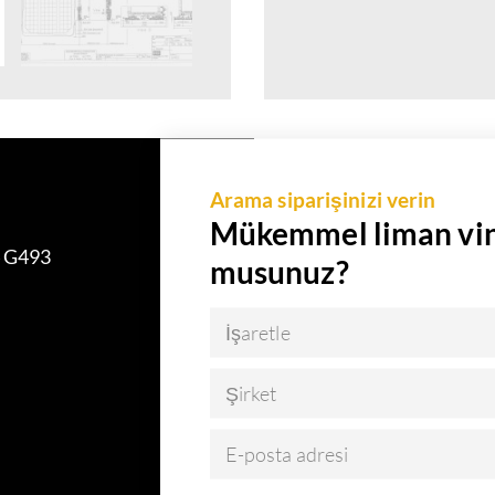
Arama siparişinizi verin
Mükemmel liman vin
4 G493
musunuz?
İşaretle
Şirket
E-posta adresi