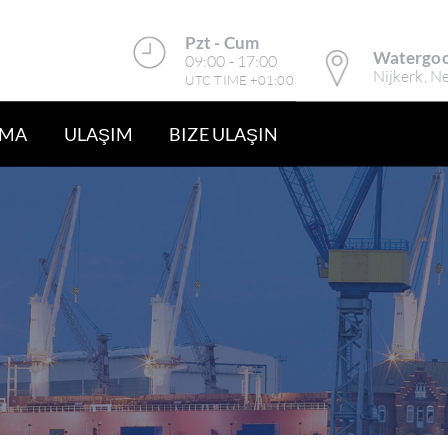
Pzt - Cum
Watergoo
09:00 - 17:00
Nijkerk, N
UTC TIME +01:00
AMA
ULAŞIM
BIZE ULAŞIN